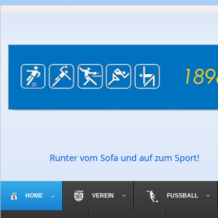
Runter vom Sofa und auf zum Sport!
HOME
VEREIN
FUSSBALL