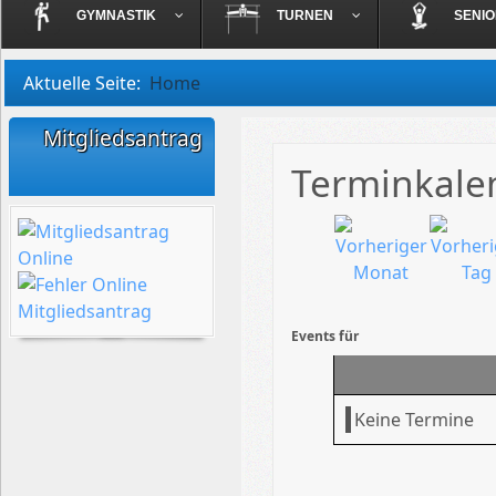
GYMNASTIK
TURNEN
SENI
Aktuelle Seite:
Home
Mitgliedsantrag
Terminkale
Events für
Keine Termine