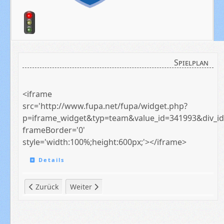
Spielplan
<iframe
src='http://www.fupa.net/fupa/widget.php?
p=iframe_widget&typ=team&value_id=341993&div_id
frameBorder='0'
style='width:100%;height:600px;'></iframe>
Details
Vorheriger Beitrag: Meister --- Unsere Fußballer steigen in
Nächster Beitrag: 'Vollgas im Netz' - Der TVA 
Zurück
Weiter