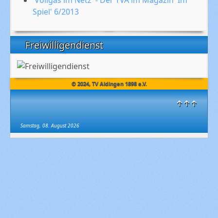
'Vollgas im Netz' - Der TVA im Magazin 'Im
Spiel' 6/2013
Freiwilligendienst
© 2024, TV Aldingen 1898 e.V.
↑↑↑
Samstag, 08. August 2026