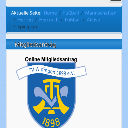
Aktuelle Seite:
Home
Fußball
Mannschaften
Herren
Herren II
Fußball
Aktive
Spielplan
Mitgliedsantrag