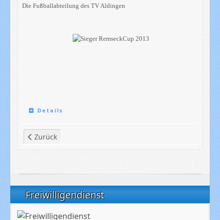
Die Fußballabteilung des TV Aldingen
Details
Vorheriger Beitrag: 1. Hallen-BetreuerCup des TV Aldinge
Zurück
Freiwilligendienst