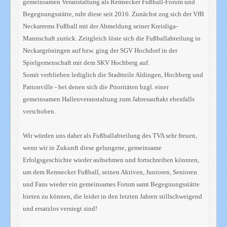
gemeinsamen Veranstaltung als Remsecker Fußball-Forum und
Begegnungsstätte, ruht diese seit 2016. Zunächst zog sich der VfB
Neckarrems Fußball mit der Abmeldung seiner Kreisliga-
Mannschaft zurück. Zeitgleich löste sich die Fußballabteilung in
Neckargröningen auf bzw. ging der SGV Hochdorf in der
Spielgemenschaft mit dem SKV Hochberg auf.
Somit verblieben lediglich die Stadtteile Aldingen, Hochberg und
Pattonville - bei denen sich die Prioritäten bzgl. einer
gemeinsamen Hallenveranstaltung zum Jahresauftakt ebenfalls
verschoben.
Wir würden uns daher als Fußballabteilung des TVA sehr freuen,
wenn wir in Zukunft diese gelungene, gemeinsame
Erfolgsgeschichte wieder aufnehmen und fortschreiben könnten,
um dem Remsecker Fußball, seinen Aktiven, Junioren, Senioren
und Fans wieder ein gemeinsames Forum samt Begegnungsstätte
bieten zu können, die leider in den letzten Jahren stillschweigend
und ersatzlos versiegt sind!