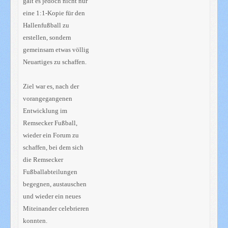
galt es jedoch nicht nur
eine 1:1-Kopie für den
Hallenfußball zu
erstellen, sondern
gemeinsam etwas völlig
Neuartiges zu schaffen.
Ziel war es, nach der
vorangegangenen
Entwicklung im
Remsecker Fußball,
wieder ein Forum zu
schaffen, bei dem sich
die Remsecker
Fußballabteilungen
begegnen, austauschen
und wieder ein neues
Miteinander celebrieren
konnten.