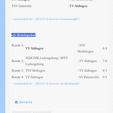
TSV Grünbühl
-
TV Aldingen
> www.fussball.de: 2022/23 A-Junioren Leistungsstaffel 1
wfv-Bezirkspokal
Runde 1:
- TSV
TV Aldingen
6:4
Merklingen
SGM DJK Ludwigsburg / MTV
Runde 2:
- TV Aldingen
7:8
Ludwigsburg
Runde 3:
TSV Höfingen
- TV Aldingen
4:5
Runde 4:
TV Aldingen
- SV Pattonville
0:1
> www.fussball.de: 2022/23 A-Junioren wfv-Bezirkspokal
Details