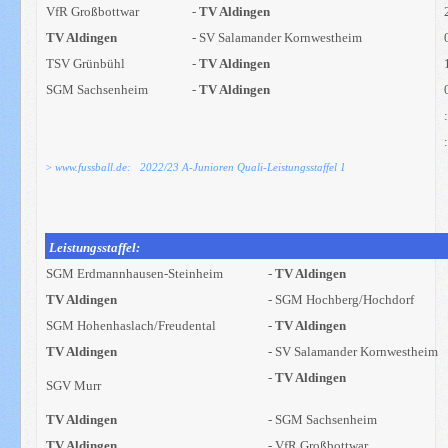
VfR Großbottwar
-
TV Aldingen
TV Aldingen
- SV Salamander Kornwestheim
TSV Grünbühl
-
TV Aldingen
SGM Sachsenheim
-
TV Aldingen
> www.fussball.de: 2022/23 A-Junioren Quali-Leistungsstaffel 1
Leistungsstaffel:
SGM Erdmannhausen-Steinheim
-
TV Aldingen
TV Aldingen
- SGM Hochberg/Hochdorf
SGM Hohenhaslach/Freudental
-
TV Aldingen
TV Aldingen
- SV Salamander Kornwestheim
-
TV Aldingen
SGV Murr
TV Aldingen
- SGM Sachsenheim
TV Aldingen
- VfR Großbottwar