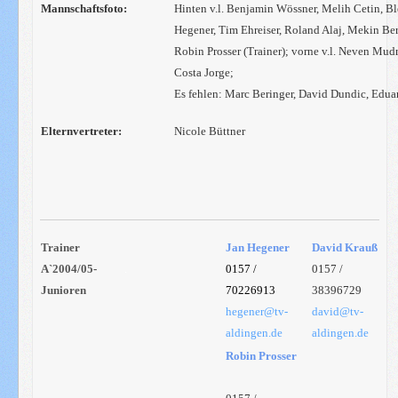
Mannschaftsfoto:
Hinten v.l. Benjamin Wössner, Melih Cetin, Ble
Hegener, Tim Ehreiser, Roland Alaj, Mekin Be
Robin Prosser (Trainer); vorne v.l. Neven Mud
Costa Jorge;
Es fehlen: Marc Beringer, David Dundic, Eduar
Elternvertreter:
Nicole Büttner
Trainer
Jan Hegener
David Krauß
A`2004/05-
.
0157 /
0157 /
Junioren
70226913
38396729
hegener@tv-
david@tv-
aldingen.de
aldingen.de
Robin Prosser