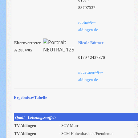
0157 /
83797537
robin@tv-
aldingen.de
Elternvertreter
Nicole Büttner
A`2004/05
0179 / 2437876
nbuettner@tv-
aldingen.de
Ergebnisse/Tabelle
Quali - Leistungsstaffel:
TV Aldingen
- SGV Murr
TV Aldingen
- SGM Hohenhaslach/Freudental