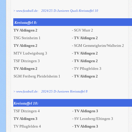
> www.fussball.de: 2024/25 D-Junioren Quali-Kreisstaffel 10
Kreisstaffel 8:
TV Aldingen 2
- SGV Murr 2
TSG Steinheim 1
-
TV Aldingen 2
TV Aldingen 2
- SGM Gemmrigheim/Walheim 2
MTV Ludwigsburg 3
-
TV Aldingen 2
TSF Ditzingen 3
-
TV Aldingen 2
TV Aldingen 2
- TV Pflugfelden 3
SGM Freiberg Pleidelsheim 1
-
TV Aldingen 2
> www.fussball.de: 2024/25 D-Junioren Kreisstaffel 8
Kreisstaffel 10:
TSF Ditzingen 4
-
TV Aldingen 3
TV Aldingen 3
- SV Leonberg/Eltingen 3
TV Pflugfelden 4
-
TV Aldingen 3