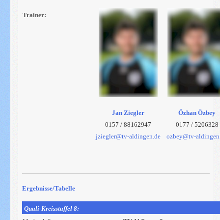
Trainer:
Jan Ziegler
Özhan Özbey
0157 / 88162947
0177 / 5206328
jziegler@tv-aldingen.de
ozbey@tv-aldingen
Ergebnisse/Tabelle
Quali-Kreisstaffel 8: