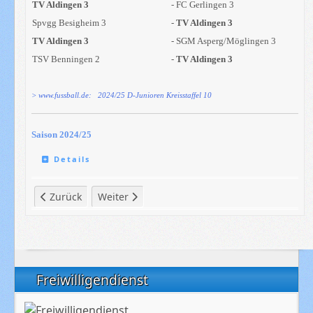
TV Aldingen 3
- FC Gerlingen 3
Spvgg Besigheim 3
-
TV Aldingen 3
TV Aldingen 3
- SGM Asperg/Möglingen 3
TSV Benningen 2
-
TV Aldingen 3
> www.fussball.de: 2024/25 D-Junioren Kreisstaffel 10
Saison 2024/25
Details
Vorheriger Beitrag: Chronik: 2024/25 - E`2014/15-Juniorin
Nächster Beitrag: Chronik: 2024/25 - C`2010/1
Zurück
Weiter
Freiwilligendienst