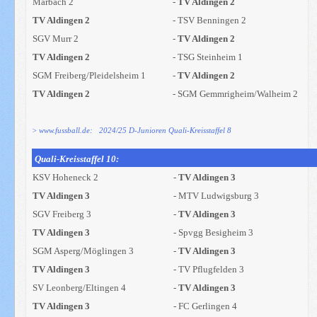
Marbach 2
-
TV Aldingen 2
TV Aldingen 2
- TSV Benningen 2
SGV Murr 2
-
TV Aldingen 2
TV Aldingen 2
- TSG Steinheim 1
SGM Freiberg/Pleidelsheim 1
-
TV Aldingen 2
TV Aldingen 2
- SGM Gemmrigheim/Walheim 2
> www.fussball.de: 2024/25 D-Junioren Quali-Kreisstaffel 8
Quali-Kreisstaffel 10:
KSV Hoheneck 2
-
TV Aldingen 3
TV Aldingen 3
- MTV Ludwigsburg 3
SGV Freiberg 3
-
TV Aldingen 3
TV Aldingen 3
- Spvgg Besigheim 3
SGM Asperg/Möglingen 3
-
TV Aldingen 3
TV Aldingen 3
- TV Pflugfelden 3
SV Leonberg/Eltingen 4
-
TV Aldingen 3
TV Aldingen 3
- FC Gerlingen 4