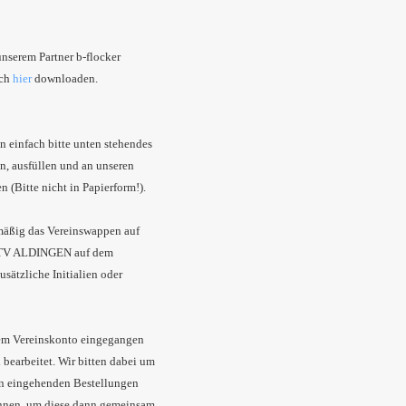
unserem Partner b-flocker
ich
hier
downloaden.
 einfach bitte unten stehendes
en, ausfüllen und an unseren
n (Bitte nicht in Papierform!).
dmäßig das Vereinswappen auf
g TV ALDINGEN auf dem
sätzliche Initialien oder
dem Vereinskonto eingegangen
 bearbeitet. Wir bitten dabei um
ln eingehenden Bestellungen
önnen, um diese dann gemeinsam