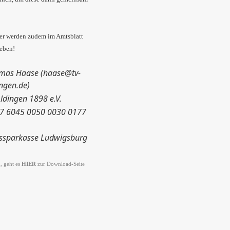
ter werden zudem im Amtsblatt
geben!
mas Haase (
haase@tv-
ingen.de
)
ldingen 1898 e.V.
7 6045 0050 0030 0177
issparkasse Ludwigsburg
, geht es
HIER
zur Download-Seite