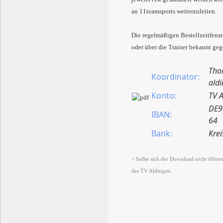
an 11teamsports weiterzuleiten.
Die regelmäßigen Bestellzeitfens
oder über die Trainer bekannt ge
Tho
Koordinator:
ald
Konto:
TV A
DE9
IBAN:
64
Bank:
Kre
> Sollte sich der Download nicht öffnen
des TV Aldingen.