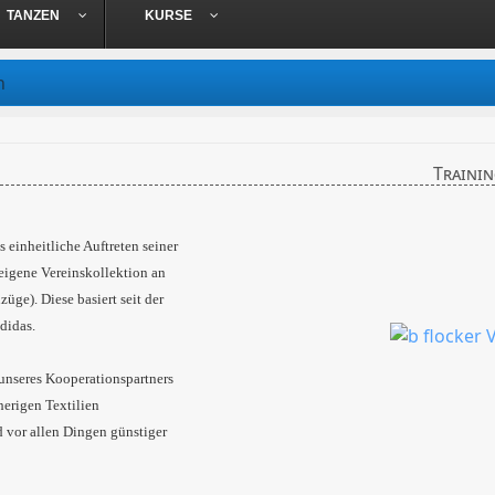
TANZEN
KURSE
n
Traini
s einheitliche Auftreten seiner
eigene Vereinskollektion an
züge). Diese basiert seit der
didas.
 unseres Kooperationspartners
herigen Textilien
d vor allen Dingen günstiger