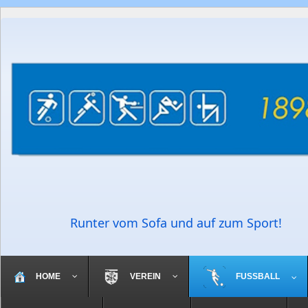
Runter vom Sofa und auf zum Sport!
HOME
VEREIN
FUSSBALL