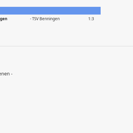
ngen
- TSV Benningen
1:3
enen -