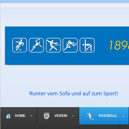
Runter vom Sofa und auf zum Sport!
HOME
VEREIN
FUSSBALL