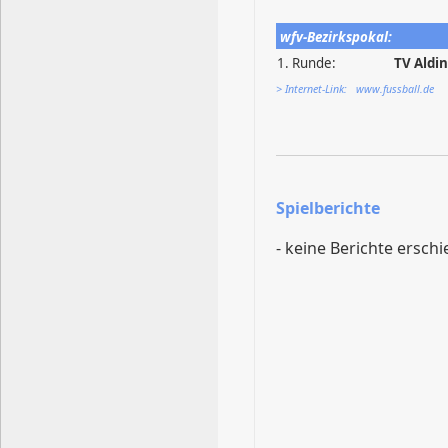
wfv-Bezirkspokal:
1. Runde:
TV Aldi
> Internet-Link: www.fussball.de
Spielberichte
- keine Berichte erschi