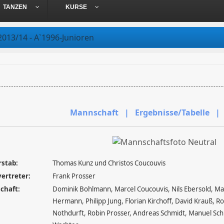
TANZEN
KURSE
2013/14 - A`1996-Junioren
Mannschaft | Ergebnisse/Tabelle | 
rstab:
Thomas Kunz und Christos Coucouvis
vertreter:
Frank Prosser
chaft:
Dominik Bohlmann, Marcel Coucouvis, Nils Ebersold, Mar
Hermann, Philipp Jung, Florian Kirchoff, David Krauß, R
Nothdurft, Robin Prosser, Andreas Schmidt, Manuel Sc