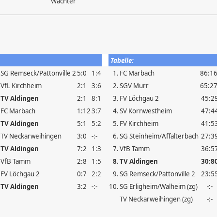
Wachter
Tabelle:
- SG Remseck/Pattonville 2
5:0
1:4
1.
FC Marbach
86:1
 VfL Kirchheim
2:1
3:6
2.
SGV Murr
65:2
-
TV Aldingen
2:1
8:1
3.
FV Löchgau 2
45:2
- FC Marbach
1:12
3:7
4.
SV Kornwestheim
47:4
-
TV Aldingen
5:1
5:2
5.
FV Kirchheim
41:5
- TV Neckarweihingen
3:0
-:-
6.
SG Steinheim/Affalterbach
27:3
-
TV Aldingen
7:2
1:3
7.
VfB Tamm
36:5
- VfB Tamm
2:8
1:5
8.
TV Aldingen
30:8
- FV Löchgau 2
0:7
2:2
9.
SG Remseck/Pattonville 2
23:5
-
TV Aldingen
3:2
-:-
10.
SG Erligheim/Walheim (zg)
-:-
TV Neckarweihingen (zg)
-:-