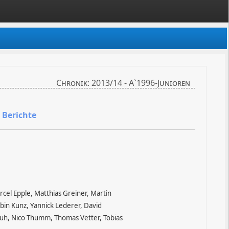
Chronik: 2013/14 - A`1996-Junioren
Berichte
cel Epple, Matthias Greiner, Martin
obin Kunz, Yannick Lederer, David
huh, Nico Thumm, Thomas Vetter, Tobias