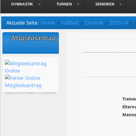
GYMNASTIK
TURNEN
SENIOREN
Aktuelle Seite:
Home
Fußball
Chronik
2013-14
Mitgliedsantrag
Traine
Eltern
Manns