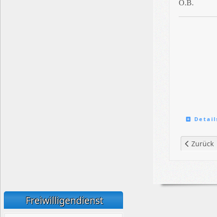
O.B.
Detail
Vorherige
Zurück
Freiwilligendienst