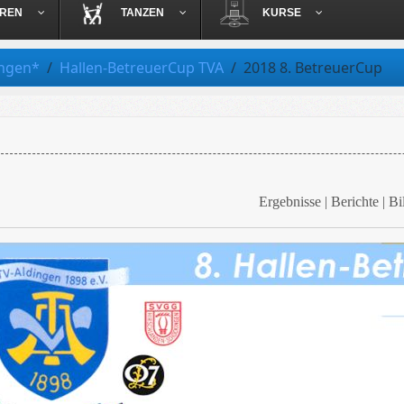
OREN
TANZEN
KURSE
ungen*
Hallen-BetreuerCup TVA
2018 8. BetreuerCup
Ergebnisse | Berichte | Bi