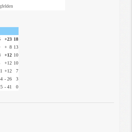
felden
5
+23
18
9
+ 8
13
8
+12
10
8
+12
10
11
+12
7
4
- 26
3
5
- 41
0