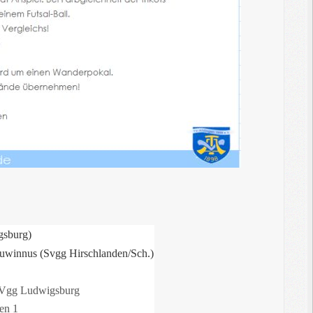
gsburg)
uwinnus (Svgg Hirschlanden/Sch.)
gg Ludwigsburg
en 1