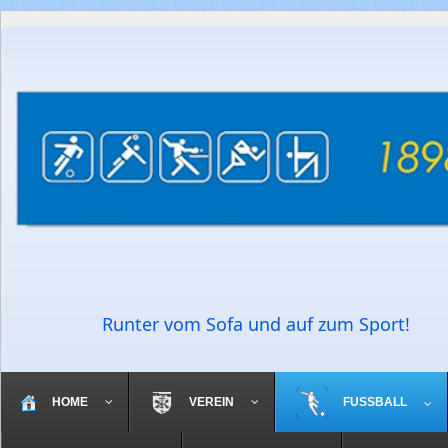
Runter vom Sofa und auf zum Sport!
HOME
VEREIN
FUSSBALL