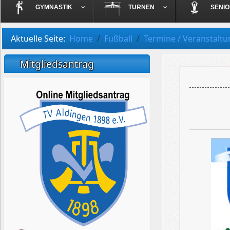
GYMNASTIK
TURNEN
SENI
Aktuelle Seite:
Home
Fußball
Termine / Veranstalt
Mitgliedsantrag