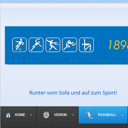
Runter vom Sofa und auf zum Sport!
HOME
VEREIN
FUSSBALL