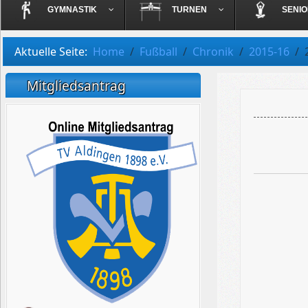
GYMNASTIK
TURNEN
SENI
Aktuelle Seite:
Home
Fußball
Chronik
2015-16
Mitgliedsantrag