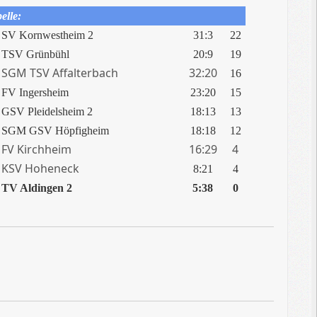
elle:
SV Kornwestheim 2
31:3
22
TSV Grünbühl
20:9
19
SGM TSV Affalterbach
32:20
16
FV Ingersheim
23:20
15
GSV Pleidelsheim 2
18:13
13
SGM GSV Höpfigheim
18:18
12
FV Kirchheim
16:29
4
KSV Hoheneck
8:21
4
TV Aldingen 2
5:38
0