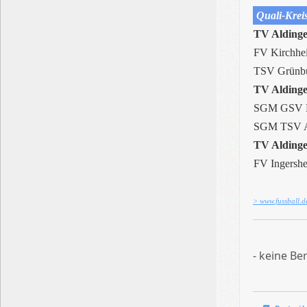
Quali-Kreiss
TV Aldinge
FV Kirchhe
TSV Grünb
TV Aldinge
SGM GSV H
SGM TSV Af
TV Aldinge
FV Ingersh
> www.fussball.d
- keine Be