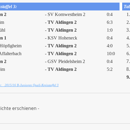
taffel 3:
Tab
n 2
- SV Kornwestheim 2
0:4
1.
im
-
TV Aldingen 2
6:3
2.
3
ühl
-
TV Aldingen 2
1:0
.
n 1
- KSV Hoheneck
0:4
4.
öpfigheim
-
TV Aldingen 2
4:0
5.
falterbach
-
TV Aldingen 2
10:0
6.
7
n 2
- GSV Pleidelsheim 2
0:4
.
8
eim
-
TV Aldingen 2
5:2
.
9.
e: 2015/16 B-Junioren Quali-Kreisstaffel 3
richte erschienen -