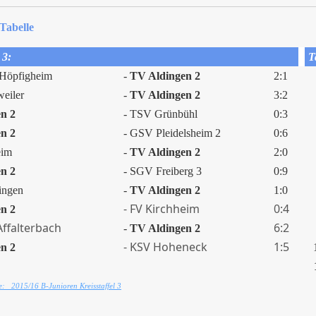
Tabelle
 3:
Ta
öpfigheim
-
TV Aldingen 2
2:1
eiler
-
TV Aldingen 2
3:2
n 2
- TSV Grünbühl
0:3
n 2
- GSV Pleidelsheim 2
0:6
eim
-
TV Aldingen 2
2:0
n 2
- SGV Freiberg 3
0:9
ingen
-
TV Aldingen 2
1:0
- FV Kirchheim
0:4
n 2
ffalterbach
6:2
-
TV Aldingen 2
- KSV Hoheneck
1:5
n 2
e: 2015/16 B-Junioren Kreisstaffel 3