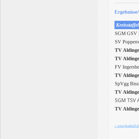
Ergebnisse/
Kreisstaffel
SGM GSV H
SV Poppenw
TV Aldinge
TV Aldinge
FV Ingersh
TV Aldinge
SpVgg Biss
TV Aldinge
SGM TSV A
TV Aldinge
> www.fussball.d