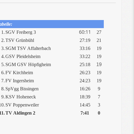
belle:
60:11
1.
SGV Freiberg 3
27
2.
TSV Grünbühl
27:19
21
3.
SGM TSV Affalterbach
33:16
19
4.
GSV Pleidelsheim
33:22
19
5.
SGM GSV Höpfigheim
25:18
19
6.
FV Kirchheim
26:23
19
7.
FV Ingersheim
24:23
19
8.
SpVgg Bissingen
16:26
9
9.
KSV Hoheneck
18:39
7
10.
SV Poppenweiler
14:45
3
11.
TV Aldingen 2
7:41
0