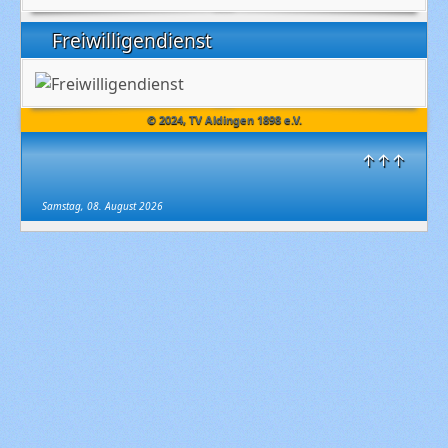
Freiwilligendienst
© 2024, TV Aldingen 1898 e.V.
↑↑↑
Samstag, 08. August 2026