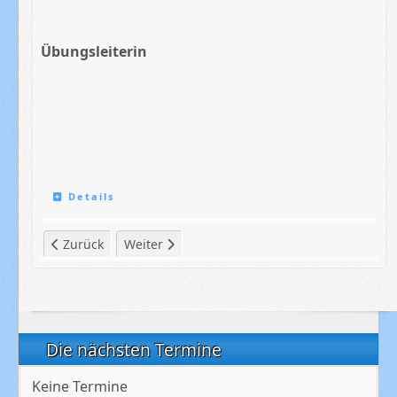
Übungsleiterin
Details
Vorheriger Beitrag: Trainingszeiten
Nächster Beitrag: Jedermänner
Zurück
Weiter
Die nächsten Termine
Keine Termine