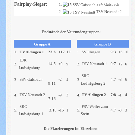
Fairplay-Sieger:
1.
SSV Gaisbach
2.
TSV Neustadt 2
Endstände der Vorrundengruppen:
Gruppe A
Gruppe B
1.
TV Aldingen 1
23:6
+17
12
1.
SV Illingen
9:3
+6
10
DJK
14:5
+9
TSV Neustadt 1
9:7
2.
9
2.
+2
6
Ludwigsburg
SRG
SSV Gaisbach
-2
4:7
-3
6
3.
4
3.
9:11
Ludwigsburg 2
TSV Neustadt 2
TV Aldingen 2
7:8
4
4.
-9
3
4.
-1
7:16
SRG
FSV Weiler zum
5.
3:18
-15
1
5.
4:7
-3
3
Ludwigsburg 1
Stein
Die Platzierungen im Einzelnen: