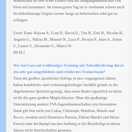
Mannschaft ist eine echte Einheit und als Jahrgangsmannschaft von
klein auf zusammen. An einem guten Tag ist es verdammt schwer auch
für höherklassige Gegner unsere Jungs zu beherrschen oder gar zu
schlagen.
Unser Team: Kejvan A., Cem D., David G., Tim H., Erik H., Nicolas H.,
Angelos L., Niklas M., Manuel N., Luca P., Nicolai P., Janis S., Julian
S., Laurin S., Alexander U., Marco W.
[M.M.]
Wer hat Lust auf erstklassiges Training mit Talentförderung durch
ein sehr gut ausgebildetes und erfahrenes Trainerteam?
Trotz der großen, sportlichen Erfolge in den vergangenen Jahren
haben krankheits- und verletzungsbedingte Ausfälle gerade in der
abgelaufenen Spielzeit gezeigt, dass unser Kader eigentlich zu klein
ist für die ganz großen Möglichkeiten. Ohne die großartige
Unterstützung anderer TVA-Jugendmannschaften (ein besonderer
Dank gilt hier nicht nur Lukas, Christoph, Matthias, Henrik und
Rocco, sondern auch Domenico Pantina, Fabian Handel und Heinz
Ensen) wäre der Kampf um den Aufstieg in die Bezirksliga in dieser
Saison nicht durchzuhalten gewesen.