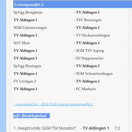
Leistungsstaffel 2:
SpVgg Besigheim
-
TV Aldingen 1
TV Aldingen 1
- TSV Benningen
SGM Unterriexingen
-
TV Aldingen 1
TV Aldingen 1
-
TV Neckarweihingen
SGV Murr
-
TV Aldingen 1
TV Aldingen
1
- SGM TSV Asperg
TV Aldingen
1
-
SV Poppenweiler
SpVgg Bissingen
-
TV Aldingen 1
TV Aldingen
1
- SGM Schwieberdingen
FV Löchgau 2
-
TV Aldingen 1
TV Aldingen 1
- FC Marbach
> www.fussball.de: 2014/15 B-Junioren Leistungsstaffel 2
wfv-Bezirkspokal
1. Hauptrunde:
SGM TSV Nussdorf
-
TV Aldingen 1
7:2