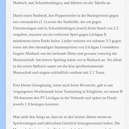
Marbach, mal Schwieberdingen, mal führten wir die Tabelle an.
Durch einen Strafstoß, den Poppenweiler in der Nachspielzeit gegen
uns verwandelte (1:1) sowie die Strafstöße, die wir gegen
Unterriexingen und in Schwieberdingen jeweils beim Stand von 2:2
vergaben, mussten wir im vorletzten Spiel gegen Löchgau II
mindestens einen Punkt holen. Leider verloren wir zuhause 3:5 gegen
einen mit drei ehemaligen Stammspielern von Löchgau I verstärkten
Gegner. Marbach war der lachende Dritte und gewann vorzeitig die
Meisterschaft. Am letzten Spieltag traten wir in Marbach an. Vor allem
in der ersten Halbzeit waren wir die klar spielbestimmende
Mannschaft und siegten schließlich verdient mit 2:1 Toren.
Eine kleine Genugtuung, wenn auch keine Revanche, gab es am
vergangenen Wochenende beim Turniersieg in Erligheim, wo unsere B
´99-Junioren den FV Löchgau in der Vorrunde und später im Finale
jeweils 1:0 besiegen konnten.
Man sieht den Jungs an, dass sie in den letzten Jahren enorm an
Spielvermögen und taktischem Geschick hinzugewonnen haben. Die