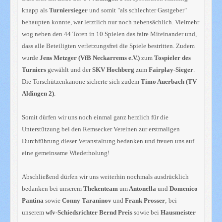
knapp als
Turniersieger
und somit "als schlechter Gastgeber"
behaupten konnte, war letztlich nur noch nebensächlich. Vielmehr
wog neben den 44 Toren in 10 Spielen das faire Miteinander und,
dass alle Beteiligten verletzungsfrei die Spiele bestritten. Zudem
wurde
Jens Metzger (VfB Neckarrems e.V.)
zum
Tospieler des
Turniers
gewählt und der
SKV Hochberg
zum
Fairplay-Sieger
.
Die Torschützenkanone sicherte sich zudem
Timo Auerbach (TV
Aldingen 2)
.
Somit dürfen wir uns noch einmal ganz herzlich für die
Unterstützung bei den Remsecker Vereinen zur erstmaligen
Durchführung dieser Veranstaltung bedanken und freuen uns auf
eine gemeinsame Wiederholung!
Abschließend dürfen wir uns weiterhin nochmals ausdrücklich
bedanken bei unserem
Thekenteam
um
Antonella
und
Domenico
Pantina
sowie
Conny Taraninov
und
Frank Prosser
; bei
unserem
wfv-Schiedsrichter Bernd Preis
sowie bei
Hausmeister