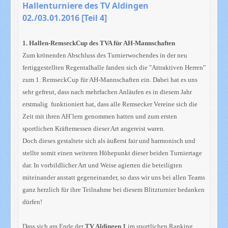
Hallenturniere des TV Aldingen
02./03.01.2016 [Teil 4]
1. Hallen-RemseckCup des TVA für AH-Mannschaften
Zum krönenden Abschluss des Turnierwochendes in der neu
fertiggestellten Regentalhalle fanden sich die "Attraktiven Herren"
zum 1. RemseckCup für AH-Mannschaften ein. Dabei hat es uns
sehr gefreut, dass nach mehrfachen Anläufen es in diesem Jahr
erstmalig funktioniert hat, dass alle Remsecker Vereine sich die
Zeit mit ihren AH`lern genommen hatten und zum ersten
sportlichen Kräftemessen dieser Art angereist waren.
Doch dieses gestaltete sich als äußerst fair und harmonisch und
stellte somit einen weiteren Höhepunkt dieser beiden Turniertage
dar. In vorbildlicher Art und Weise agierten die beteiligten
miteinander anstatt gegeneinander, so dass wir uns bei allen Teams
ganz herzlich für ihre Teilnahme bei diesem Blitzturnier bedanken
dürfen!
Dass sich am Ende der
TV Aldingen 1
im sportlichen Ranking