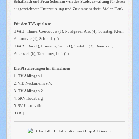
Schaffrath
und
Frau Schumm von der Stadtverwaltung
für deren
ausgezeichnete Unterstützung und Zusammenarbeit! Vielen Dank!
Für den TVA spielten:
TVA 1:
Haase, Coucouvis (1), Nordgauer, Alic (4), Sonntag, Klein,
Antunovic (4), Schmidt (1)
TVA 2:
Das (1), Horvatin, Genc (1), Castello (2), Demirkan,
Auerbach (6), Taraninov, Luft (1)
Die Platzierungen im Einzelnen:
1. TV Aldingen 1
2. VfB Neckarrems e.V.
3. TV Aldingen 2
4. SKV Hochberg
5. SV Pattonville
[O.B.]