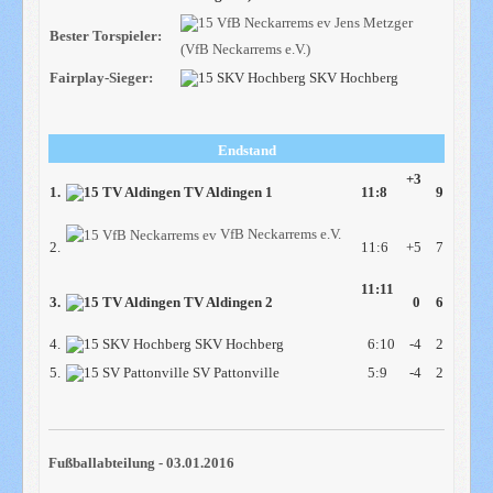
Jens Metzger
Bester Torspieler:
(VfB Neckarrems e.V.)
Fairplay-Sieger:
SKV Hochberg
Endstand
+3
1.
TV Aldingen 1
11:8
9
VfB Neckarrems e.V.
2.
11:6
+5
7
11:11
3.
TV Aldingen 2
0
6
4.
SKV Hochberg
6:10
-4
2
5.
SV Pattonville
5:9
-4
2
Fußballabteilung - 03.01.2016