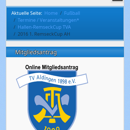
Aktuelle Seite:
Home
Fußball
Termine / Veranstaltungen*
Hallen-RemseckCup TVA
2016 1. RemseckCup AH
Mitgliedsantrag