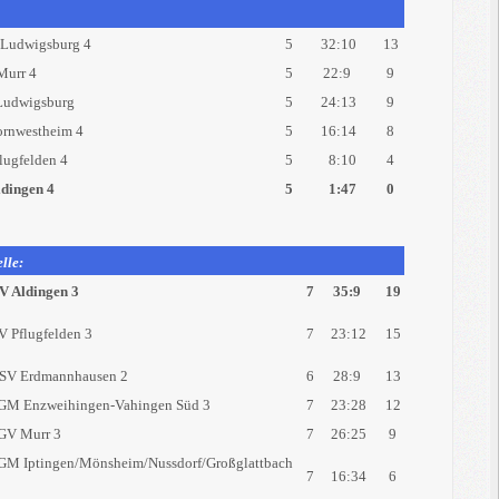
Ludwigsburg 4
5
32:10
13
Murr 4
5
22:9
9
Ludwigsburg
5
24:13
9
rnwestheim 4
5
16:14
8
lugfelden 4
5
8:10
4
dingen 4
5
1:47
0
lle:
 Aldingen 3
7
35:9
19
 Pflugfelden 3
7
23:12
15
SV Erdmannhausen 2
6
28:9
13
M Enzweihingen-Vahingen Süd 3
7
23:28
12
GV Murr 3
7
26:25
9
M Iptingen/Mönsheim/Nussdorf/Großglattbach
7
16:34
6