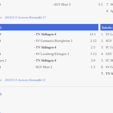
3
- SGV Murr 3
5:1
7.
S
8.
S
de: 2024/25 E-Junioren Kreisstaffel 17
1:
Tabelle:
4
-
TV Aldingen 4
14:1
1.
SV Le
4
- SV Germania Bietigheim 3
2:12
2.
SGV 
-
TV Aldingen 4
2:5
3.
FC Ge
4
- SV Leonberg/Eltingen 3
1:13
4.
GSV 
en 2
-
TV Aldingen 4
3:0
5.
FC M
4
- SGV Murr 2
1:5
6.
SV Ge
7.
TV A
de: 2024/25 E-Junioren Kreisstaffel 21
25
s