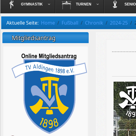
GYMNASTIK
TURNEN
SENI
Aktuelle Seite:
Home
Fußball
Chronik
2024-25
Mitgliedsantrag