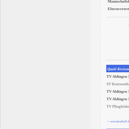
Mannschaftsf
Elternvertret
Quali-Kreissta
TV Aldingen 
SV Kornwesth
TV Aldingen 
TV Aldingen 
TV Pflugfelde
> www.fussball.