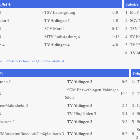
ffel 4:
Tabelle:
4
- TSV Ludwigsburg
0:9
1.
MTV 
eim 4
-
TV Aldingen 4
7:0
2.
SGV 
4
- SGV Murr 4
0:14
3.
TSV 
4
- MTV Ludwigsburg 4
1:13
4.
SV Ko
n 4
-
TV Aldingen 4
4:0
5.
TV Pf
6.
TV Al
de: 2024/25 E-Junioren Quali-Kreisstaffel 4
7:
Tabe
ronn 2
-
TV Aldingen 3
0:3
1.
TV
- SGM Enzweihingen-Vahingen
3
10:1
2.
TV
Süd 3
en/Malmsheim 2
-
TV Aldingen 3
2:4
3.
G
3
- TV Pflugfelden 3
3:1
4.
SG
hausen 2
-
TV Aldingen 3
3:3
5.
S
SG
/Mönsheim/Nussdorf/Großglattbach 3
-
TV Aldingen 3
0:7
6.
3