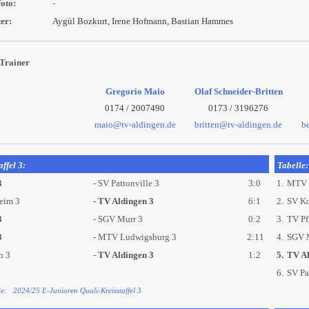
oto:
-
er:
Aygül Bozkurt, Irene Hofmann, Bastian Hammes
Trainer
Gregorio Maio
Olaf Schneider-Britten
0174 / 2007490
0173 / 3196276
maio@tv-aldingen.de
britten@tv-aldingen.de
b
ffel 3:
Tabelle:
3
- SV Pattonville 3
3:0
1.
MTV 
eim 3
-
TV Aldingen 3
6:1
2.
SV Ko
3
- SGV Murr 3
0:2
3.
TV Pf
3
- MTV Ludwigsburg 3
2:11
4.
SGV 
n 3
-
TV Aldingen 3
1:2
5.
TV Al
6.
SV Pa
de: 2024/25 E-Junioren Quali-Kreisstaffel 3