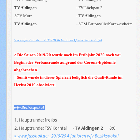
TV Aldingen
- FV Löchgau 2
SGV Murr
-
TV Aldingen
TV Aldingen
- SGM Pattonville/Kornwestheim
> www.fussball.de: 2019/20 A-Junioren Quali-Bezirksstaffel
> Die Saison 2019/20 wurde nach im Frühjahr 2020 noch vor
Beginn der Verbansrunde aufgrund der Corona-Epidemie
abgebrochen.
Somit wurde in dieser Spielzeit lediglich die Quali-Runde im
Herbst 2019 absolviert!
wfv-Bezirkspokal
1. Hauptrunde:
freilos
2. Hauptrunde:
TSV Korntal
-
TV Aldingen 2
8:0
> www.fussball.de: 2019/20 A-Junioren wfv-Bezirkspokal