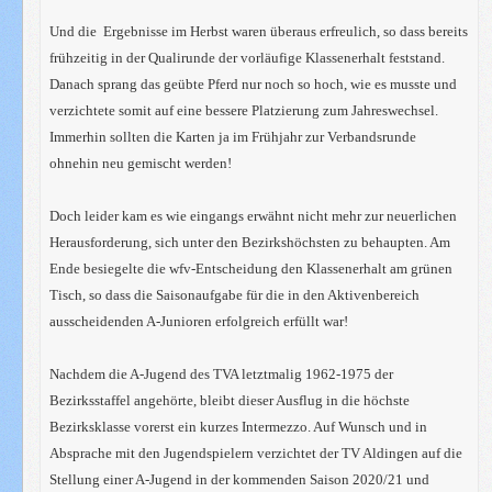
Und die Ergebnisse im Herbst waren überaus erfreulich, so dass bereits
frühzeitig in der Qualirunde der vorläufige Klassenerhalt feststand.
Danach sprang das geübte Pferd nur noch so hoch, wie es musste und
verzichtete somit auf eine bessere Platzierung zum Jahreswechsel.
Immerhin sollten die Karten ja im Frühjahr zur Verbandsrunde
ohnehin neu gemischt werden!
Doch leider kam es wie eingangs erwähnt nicht mehr zur neuerlichen
Herausforderung, sich unter den Bezirkshöchsten zu behaupten. Am
Ende besiegelte die wfv-Entscheidung den Klassenerhalt am grünen
Tisch, so dass die Saisonaufgabe für die in den Aktivenbereich
ausscheidenden A-Junioren erfolgreich erfüllt war!
Nachdem die A-Jugend des TVA letztmalig 1962-1975 der
Bezirksstaffel angehörte, bleibt dieser Ausflug in die höchste
Bezirksklasse vorerst ein kurzes Intermezzo. Auf Wunsch und in
Absprache mit den Jugendspielern verzichtet der TV Aldingen auf die
Stellung einer A-Jugend in der kommenden Saison 2020/21 und