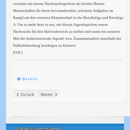
verstärkt mit diesen Nachwuchsspielern die beiden Herren-
Mannschaften für deren bevorstehenden, schweren Aufgaben im
Kampf um den erneuten Klassenerhalt in der Bezirksliga und Kreisliga
A. Um so mehr freut es uns, mit diesen Jugendspielern erneut
Nachwuchs für den Aktivenbereich zu stellen und somit ein weiteres
Mal die funktionierende Jugend- bzw. Zusammenarbeit innerhalb der
Fußballabteilung bestätigen zu können!
[O.B.]
Details
Vorheriger Beitrag: Chronik: 2016/17 - D`2004-Junioren
Nächster Beitrag: Chronik: 2016/17 - C`2002/0
Zurück
Weiter
Freiwilligendienst