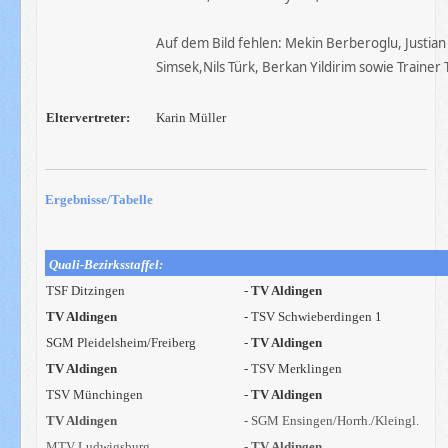
Auf dem Bild fehlen:
Mekin
Berberoglu
,
Justian
Simsek
,Nils
Türk
,
Berkan
Yildirim sowie Traine
Eltervertreter:
Karin Müller
Ergebnisse/Tabelle
Quali-Bezirksstaffel:
TSF Ditzingen
-
TV Aldingen
TV Aldingen
- TSV Schwieberdingen 1
SGM Pleidelsheim/Freiberg
-
TV Aldingen
TV Aldingen
- TSV Merklingen
TSV Münchingen
-
TV Aldingen
TV Aldingen
- SGM Ensingen/Horrh./Kleingl.
MTV Ludwigsburg
-
TV Aldingen