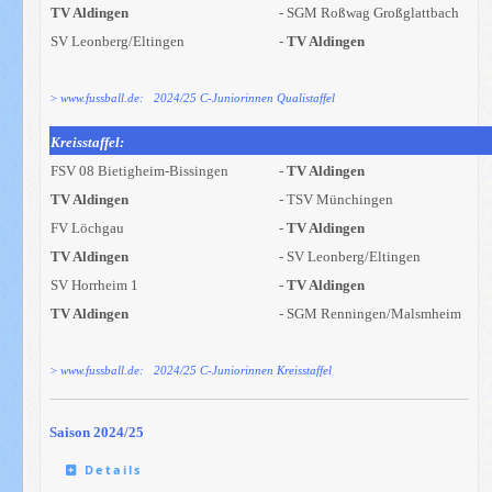
TV Aldingen
- SGM Roßwag Großglattbach
SV Leonberg/Eltingen
-
TV Aldingen
> www.fussball.de: 2024/25 C-Juniorinnen Qualistaffel
Kreisstaffel:
FSV 08 Bietigheim-Bissingen
-
TV Aldingen
TV Aldingen
- TSV Münchingen
FV Löchgau
-
TV Aldingen
TV Aldingen
- SV Leonberg/Eltingen
SV Horrheim 1
-
TV Aldingen
TV Aldingen
- SGM Renningen/Malsmheim
> www.fussball.de: 2024/25 C-Juniorinnen Kreisstaffel
Saison 2024/25
Details