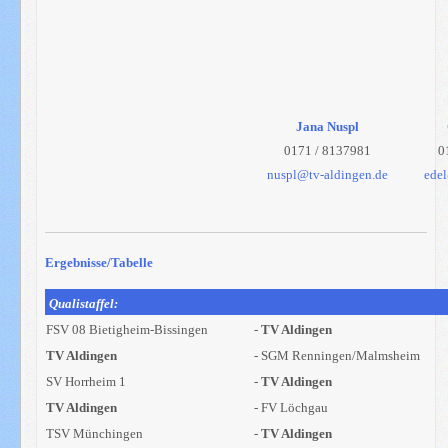
Jana Nuspl
0171 / 8137981
0
nuspl@tv-aldingen.de
ede
Ergebnisse/Tabelle
Qualistaffel:
FSV 08 Bietigheim-Bissingen
-
TV Aldingen
TV Aldingen
- SGM Renningen/Malmsheim
SV Horrheim 1
-
TV Aldingen
TV Aldingen
- FV Löchgau
TSV Münchingen
-
TV Aldingen